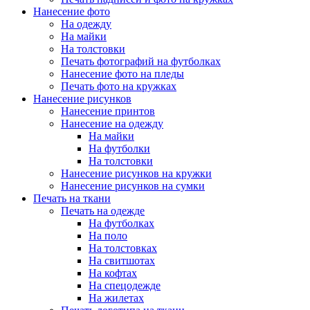
Нанесение фото
На одежду
На майки
На толстовки
Печать фотографий на футболках
Нанесение фото на пледы
Печать фото на кружках
Нанесение рисунков
Нанесение принтов
Нанесение на одежду
На майки
На футболки
На толстовки
Нанесение рисунков на кружки
Нанесение рисунков на сумки
Печать на ткани
Печать на одежде
На футболках
На поло
На толстовках
На свитшотах
На кофтах
На спецодежде
На жилетах