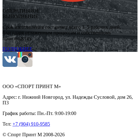
ОПЕРАТИВНОЕ
ВЫПОЛНЕНИЕ
Срок изготовления составляет всего 3–5 рабочих дней,
благодаря отлаженным процессам и собственному
производству.
ПОДРОБНЕЕ
ООО «СПОРТ ПРИНТ М»
Адрес:
г. Нижний Новгород, ул. Надежды Сусловой, дом 26,
П3
График работы:
Пн.-Пт. 9:00-19:00
Тел:
+7 (904) 910-9585
©
Спорт Принт М
2008-
2026