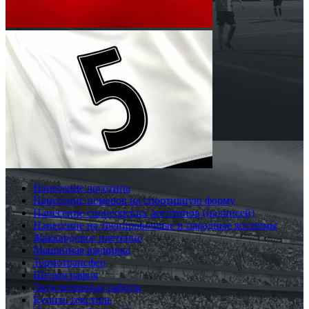
Нанесение логотипа
Нанесение номеров на спортивную форму
Нанесение спонсорских логотипов (надписей)
Нанесение на тренировочные и парадные костюмы
Жаккардовое плетение
Машинная вышивка
Термотрансфер
Шелкография
Эксклюзивные работы
Купить текстиль