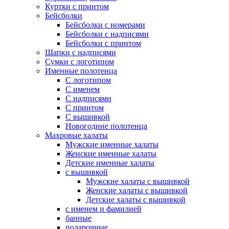
Куртки с принтом
Бейсболки
Бейсболки с номерами
Бейсболки с надписями
Бейсболки с принтом
Шапки с надписями
Сумки с логотипом
Именные полотенца
С логотипом
С именем
С надписями
С принтом
С вышивкой
Новогодние полотенца
Махровые халаты
Мужские именные халаты
Женские именные халаты
Детские именные халаты
с вышивкой
Мужские халаты с вышивкой
Женские халаты с вышивкой
Детские халаты с вышивкой
с именем и фамилией
банные
подарочные