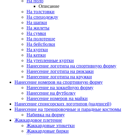
На поло
Описание
На толстовки
На спецодежду
На шапки
На жилеты
На сумки
На полотенце
На бейсболки
На куртки
На кепки
На утепленные куртки
Нанесение логотипа на спортивную форму
Нанесение логотипа на рюкзаки
Нанесение логотипа на кружки
Нанесение номеров на спортивную форму
Нанесение на хоккейную форму
Нанесение на футболку
Нанесение номеров на майки
Нанесение спонсорских логотипов (надписей)
Нанесение на тренировочные и парадные костюмы
Набивка на форму
Жаккардовое плетение
Жаккардовые этикетки
Жаккардовые бирки