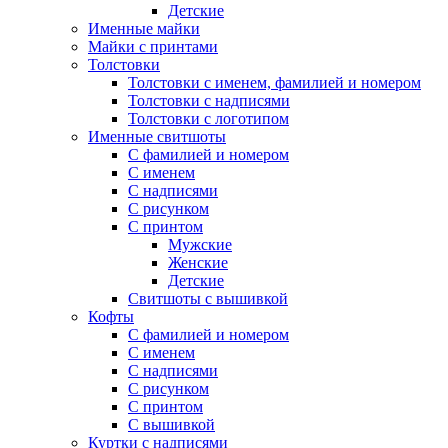
Детские
Именные майки
Майки с принтами
Толстовки
Толстовки с именем, фамилией и номером
Толстовки с надписями
Толстовки с логотипом
Именные свитшоты
С фамилией и номером
С именем
С надписями
С рисунком
С принтом
Мужские
Женские
Детские
Свитшоты с вышивкой
Кофты
С фамилией и номером
С именем
С надписями
С рисунком
С принтом
С вышивкой
Куртки с надписями