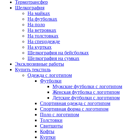
Термотрансфер
Шелкография
На майках
На футболках
На поло
На ветровках
На толстовках
На спецодежде
На куртках
Шелкография на бейсболках
Шелкография на сумках
Эксклюзивные работы
Купить текстиль
Одежда с логотипом
Футболки
Мужские футболки с логотипом
Женская футболка с логотипом
Детские футболки с логотипом
Спортивная одежда с логотипом
Спортивная форма с логотипом
Поло с логотипом
Толстовки
Свитшоты
Кофты
Куртки