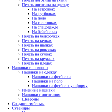
Печать логотипа на ткани
Печать логотипа на одежде
На ветровках
На футболках
На поло
На толстовках
На спецодежде
На бейсболках
Печать на бейсболках
Печать на кепках
Печать на шапках
Печать на рюкзаках
Печать на сумках
Печать на кружках
Печать на пледах
Нашивки и шевроны
Нашивки на одежду
Нашивки на футболки
Нашивки на поло
Нашивки на футбольную форму
Именные нашивки
Нашивки с логотипом
Шевроны
Создание эмблемы
Сувениры