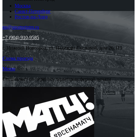
Москва
Санкт-Петербург
Ростов-на-Дону
nn@sportprintm.ru
+7 (904) 910-9585
г. Нижний Новгород, ул. Надежды Сусловой, дом 26, П3
Схема проезда
Меню
Специалист по переносу термотрансферной печати