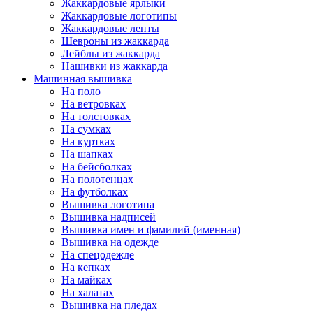
Жаккардовые ярлыки
Жаккардовые логотипы
Жаккардовые ленты
Шевроны из жаккарда
Лейблы из жаккарда
Нашивки из жаккарда
Машинная вышивка
На поло
На ветровках
На толстовках
На сумках
На куртках
На шапках
На бейсболках
На полотенцах
На футболках
Вышивка логотипа
Вышивка надписей
Вышивка имен и фамилий (именная)
Вышивка на одежде
На спецодежде
На кепках
На майках
На халатах
Вышивка на пледах