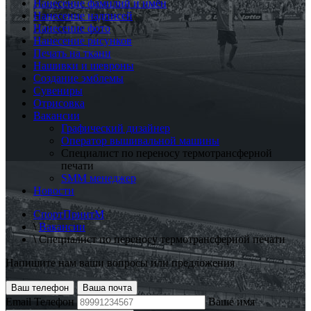
Нанесение фамилий и имён
Нанесение надписей
Нанесение фото
Нанесение рисунков
Печать на ткани
Нашивки и шевроны
Создание эмблемы
Сувениры
Отрисовка
Вакансии
Графический дизайнер
Оператор вышивальной машины
Специалист по переносу термотрансферной
печати
SMM менеджер
Новости
СпортПринтМ
\
Вакансии
\
Специалист по переносу термотрансферной печати
Напишите нам ваши вопросы или предложения
Ваш телефон
Ваша почта
Email
Телефон
Ваше имя