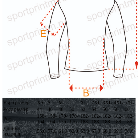
Евро размер
XS
S
M
L
XL
2XL
3XL
4XL
5XL
Росс размер
44
46
48
50
52
54
56
58
60
158-
158-
170-
170-
182-
182-
182-
182-
182-
Рост
164
164
176
176
188
188
188
188
188
Длинна
56,0
57,0
61,0
62,0
63,0
67,0
68,0
69,0
70,0
изделия