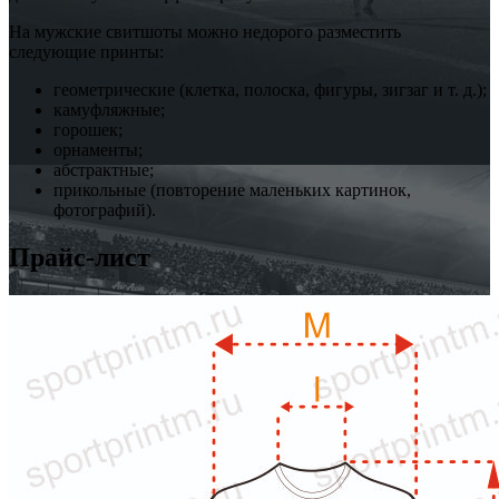
На мужские свитшоты можно недорого разместить
следующие принты:
геометрические (клетка, полоска, фигуры, зигзаг и т. д.);
камуфляжные;
горошек;
орнаменты;
абстрактные;
прикольные (повторение маленьких картинок,
фотографий).
Прайс-лист