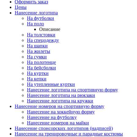
Оформить заказ
Цены
Нанесение логотипа
На футболки
На поло
Описание
На толстовки
На спецодежду
На шапки
На жилеты
На сумки
На полотенце
На бейсболки
На куртки
На кепки
На утепленные куртки
Нанесение логотипа на спортивную форму
Нанесение логотипа на рюкзаки
Нанесение логотипа на кружки
Нанесение номеров на спортивную форму
Нанесение на хоккейную форму
Нанесение на футболку
Нанесение номеров на майки
Нанесение спонсорских логотипов (надписей)
Нанесение на тренировочные и парадные костюмы