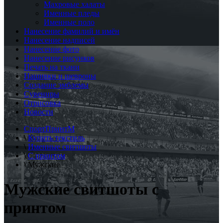
Махровые халаты
Именные пледы
Именные поло
Нанесение фамилий и имён
Нанесение надписей
Нанесение фото
Нанесение рисунков
Печать на ткани
Нашивки и шевроны
Создание эмблемы
Сувениры
Отрисовка
Новости
СпортПринтМ
\
Купить текстиль
\
Именные свитшоты
\
С принтом
\
Мужские
Мужские свитшоты с
принтом