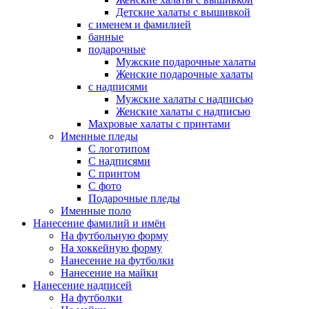
Детские халаты с вышивкой
с именем и фамилией
банные
подарочные
Мужские подарочные халаты
Женские подарочные халаты
с надписями
Мужские халаты с надписью
Женские халаты с надписью
Махровые халаты с принтами
Именные пледы
С логотипом
С надписями
С принтом
С фото
Подарочные пледы
Именные поло
Нанесение фамилий и имён
На футбольную форму
На хоккейную форму
Нанесение на футболки
Нанесение на майки
Нанесение надписей
На футболки