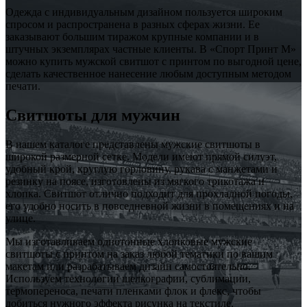
Одежда с индивидуальным дизайном пользуется широким
спросом и распространена в разных сферах жизни. Ее
заказывают большим тиражом крупные компании и в
штучных экземплярах частные клиенты. В «Спорт Принт М»
можно купить мужской свитшот с принтом по выгодной цене,
сделать качественное нанесение любым доступным методом
печати.
Свитшоты для мужчин
В нашем каталоге представлены мужские свитшоты в
широкой размерной сетке. Модели имеют прямой силуэт,
удобный крой, круглую горловину, рукава с манжетами и
резинку на поясе, изготовлены из мягкого трикотажа и
хлопка. Свитшот отлично подходит для прохладной погоды,
его удобно носить в повседневной жизни в помещениях и на
улице.
Мы изготавливаем однотонные хлопковые мужские
свитшоты с принтом на заказ любой тематики по вашим
макетам или разрабатываем дизайн самостоятельно.
Используем технологии шелкографии, сублимации,
термопереноса, печати пленками флок и флекс, чтобы
добиться нужного эффекта рисунка на текстиле.