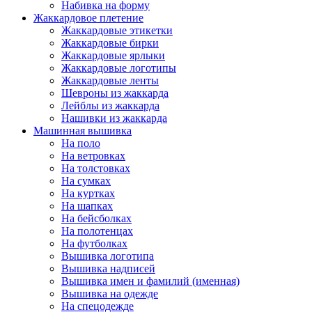
Набивка на форму
Жаккардовое плетение
Жаккардовые этикетки
Жаккардовые бирки
Жаккардовые ярлыки
Жаккардовые логотипы
Жаккардовые ленты
Шевроны из жаккарда
Лейблы из жаккарда
Нашивки из жаккарда
Машинная вышивка
На поло
На ветровках
На толстовках
На сумках
На куртках
На шапках
На бейсболках
На полотенцах
На футболках
Вышивка логотипа
Вышивка надписей
Вышивка имен и фамилий (именная)
Вышивка на одежде
На спецодежде