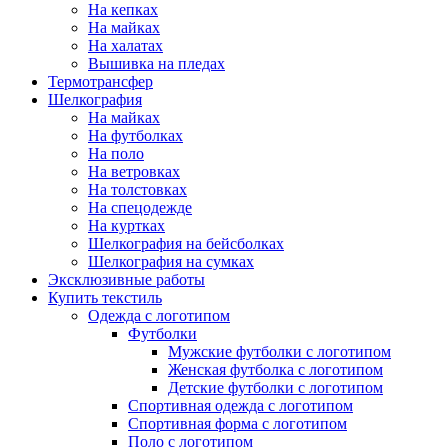
На кепках
На майках
На халатах
Вышивка на пледах
Термотрансфер
Шелкография
На майках
На футболках
На поло
На ветровках
На толстовках
На спецодежде
На куртках
Шелкография на бейсболках
Шелкография на сумках
Эксклюзивные работы
Купить текстиль
Одежда с логотипом
Футболки
Мужские футболки с логотипом
Женская футболка с логотипом
Детские футболки с логотипом
Спортивная одежда с логотипом
Спортивная форма с логотипом
Поло с логотипом