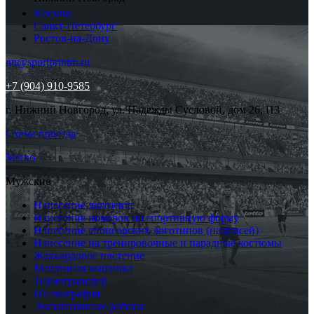
Москва
Санкт-Петербург
Ростов-на-Дону
nn@sportprintm.ru
+7 (904) 910-9585
г. Нижний Новгород, ул. Надежды Сусловой, дом 26, П3
Схема проезда
Меню
Мужские
Нанесение логотипа
Нанесение номеров на спортивную форму
Нанесение спонсорских логотипов (надписей)
Нанесение на тренировочные и парадные костюмы
Жаккардовое плетение
Машинная вышивка
Термотрансфер
Шелкография
Эксклюзивные работы