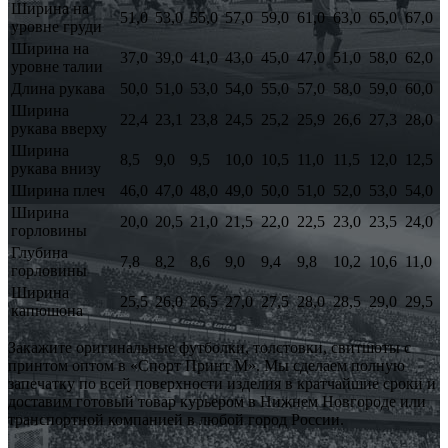
Ширина на
51,0
53,0
55,0
57,0
59,0
61,0
63,0
65,0
67,0
уровне груди
Ширина на
37,0
39,0
41,0
43,0
45,0
47,0
51,0
58,0
62,0
уровне талии
Длина рукава
50,0
51,0
53,0
54,0
55,0
57,0
58,0
59,0
60,0
Ширина
22,4
23,1
23,8
24,5
25,2
25,9
26,6
27,3
28,0
рукава вверху
Ширина
8,5
9,0
9,5
10,0
10,5
11,0
11,5
12,0
12,5
рукава внизу
Ширина плеч
46,0
47,0
48,0
49,0
50,0
51,0
52,0
53,0
54,0
Ширина
20,0
20,5
21,0
21,5
22,0
22,5
23,0
23,5
24,0
горловины
Глубина
7,8
8,2
8,6
9,0
9,4
9,8
10,2
10,6
11,0
горловины
Ширина
25,5
26,0
26,5
27,0
27,5
28,0
28,5
29,0
29,5
капюшона
Закажите оригинальные футболки, толстовки, свитшоты с
принтом оптом в «Спорт Принт М». Мы сделаем полную
запечатку по всей поверхности изделия в кратчайшие сроки и
доставим готовый товар курьером в Нижнем Новгороде или
транспортной компанией в любой город России.