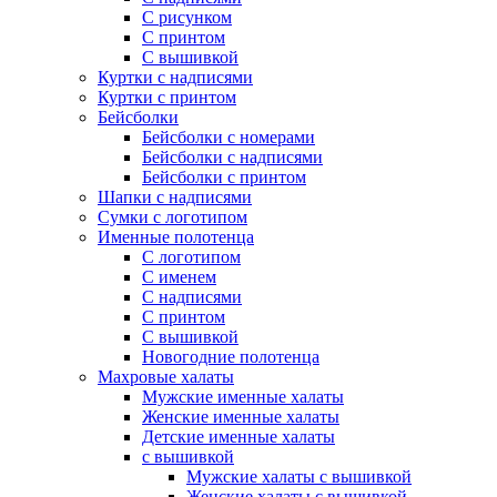
С рисунком
С принтом
С вышивкой
Куртки с надписями
Куртки с принтом
Бейсболки
Бейсболки с номерами
Бейсболки с надписями
Бейсболки с принтом
Шапки с надписями
Сумки с логотипом
Именные полотенца
С логотипом
С именем
С надписями
С принтом
С вышивкой
Новогодние полотенца
Махровые халаты
Мужские именные халаты
Женские именные халаты
Детские именные халаты
с вышивкой
Мужские халаты с вышивкой
Женские халаты с вышивкой