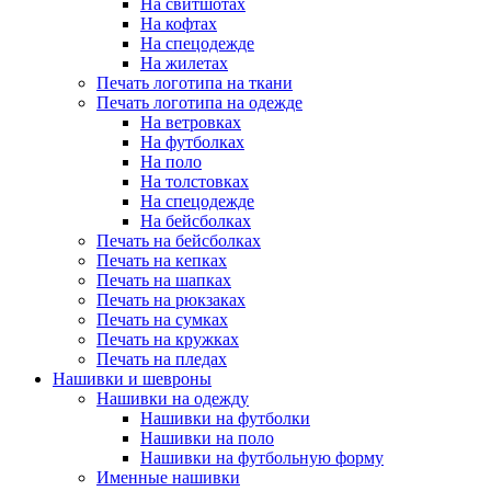
На свитшотах
На кофтах
На спецодежде
На жилетах
Печать логотипа на ткани
Печать логотипа на одежде
На ветровках
На футболках
На поло
На толстовках
На спецодежде
На бейсболках
Печать на бейсболках
Печать на кепках
Печать на шапках
Печать на рюкзаках
Печать на сумках
Печать на кружках
Печать на пледах
Нашивки и шевроны
Нашивки на одежду
Нашивки на футболки
Нашивки на поло
Нашивки на футбольную форму
Именные нашивки