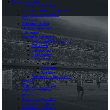
Купить текстиль
Одежда с логотипом
Спортивная именная форма
Спортивные костюмы
Футболки
Именные майки
Майки с принтами
Толстовки
Именные свитшоты
С фамилией и номером
С именем
С надписями
С рисунком
С принтом
Мужские
Женские
Детские
Свитшоты с вышивкой
Кофты
Куртки с надписями
Куртки с принтом
Бейсболки
Шапки с надписями
Сумки с логотипом
Именные полотенца